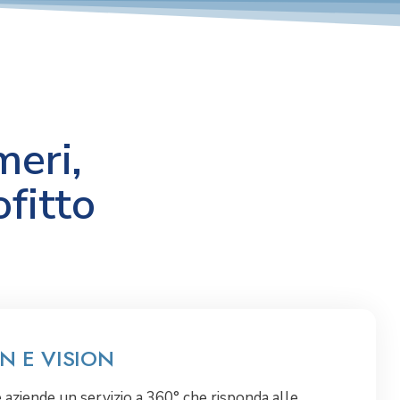
meri,
ofitto
N E VISION
e aziende un servizio a 360° che risponda alle