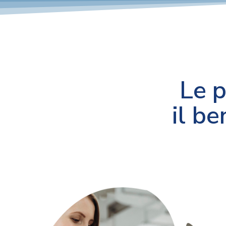
Le p
il be