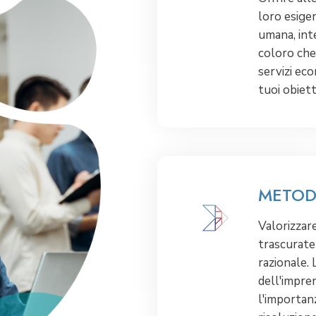
loro esigen
umana, int
coloro che 
servizi eco
tuoi obiett
METO
Valorizzare
trascurate
razionale. 
dell'impre
l'importanz