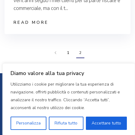
vent’anni seguo i miei clienti per la parte fiscale e
commerciale, ma con il t...
READ MORE
1
2
Diamo valore alla tua privacy
Utilizziamo i cookie per migliorare la tua esperienza di
Copyright 2023
EMANUELA TERRENZI, All Rights
navigazione, offrirti pubblicità o contenuti personalizzati e
Reserved.
Powered by QUIK.ONLINE
analizzare il nostro traffico. Cliccando “Accetta tutti”,
acconsenti al nostro utilizzo dei cookie.
Privacy Policy
Personalizza
Rifiuta tutto
Accettare tutto