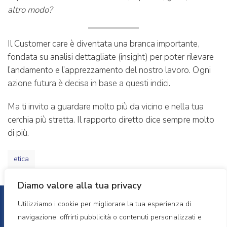
altro modo?
Il Customer care è diventata una branca importante,
fondata su analisi dettagliate (insight) per poter rilevare
l’andamento e l’apprezzamento del nostro lavoro. Ogni
azione futura è decisa in base a questi indici.
Ma ti invito a guardare molto più da vicino e nella tua
cerchia più stretta. Il rapporto diretto dice sempre molto
di più.
etica
Diamo valore alla tua privacy
Utilizziamo i cookie per migliorare la tua esperienza di
Copyright 2023
EMANUELA TERRENZI, All Rights
navigazione, offrirti pubblicità o contenuti personalizzati e
Reserved.
Powered by QUIK.ONLINE